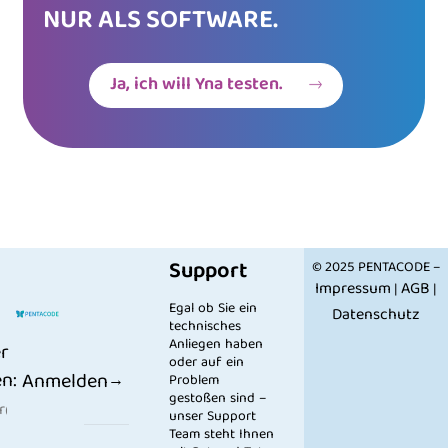
NUR ALS SOFTWARE.
Ja, ich will Yna testen.
Support
© 2025 PENTACODE –
Impressum
AGB
|
|
Egal ob Sie ein
Datenschutz
technisches
Anliegen haben
r
oder auf ein
n:
Anmelden
Problem
gestoßen sind –
unser Support
Team steht Ihnen