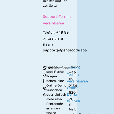
mit Rat und Tat
zur Seite.
Support-Termin
vereinbaren
+49 89
Telefon:
2154 820 90
E-Mail:
support@pentacode.app
S
Egal ob Sie
Telefon:
Telefon-
Deutschland
spezifische
+49
a
Termin
Fragen
89
l
haben, eine
vereinbaren
Online-Demo
2154
e
Online-
wünschen
820
s
Demo
oder einfach
20
mehr über
buchen
Pentacode
E-
erfahren
Mail:
wollen –