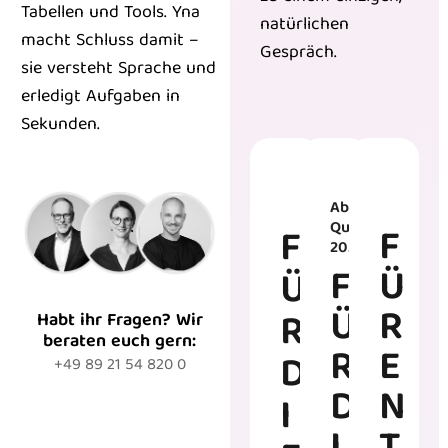
Tabellen und Tools. Yna
natürlichen
macht Schluss damit –
Gespräch.
sie versteht Sprache und
erledigt Aufgaben in
Sekunden.
Ab 2.
Quartal
F
F
2026
F
Ü
Ü
Ü
R
R
Habt ihr Fragen? Wir
beraten euch gern:
R
E
D
+49 89 21 54 820 0
D
N
I
I
T