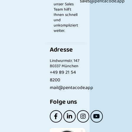
sales@pentacode.app
unser Sales
Team hilft
Ihnen schnell
und
unkompliziert
weiter.
Adresse
Lindwurmstr. 147
80337 München
+49 89 21 54
8200
mail@pentacode.app
Folge uns