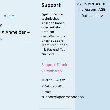
Support
© 2025 PENTACODE –
Impressum
AGB
|
|
Egal ob Sie ein
Datenschutz
technisches
Anliegen haben
r
oder auf ein
n:
Anmelden
Problem
gestoßen sind –
unser Support
Team steht Ihnen
mit Rat und Tat
zur Seite.
Support-Termin
vereinbaren
+49 89
Telefon:
2154 820 90
E-Mail:
support@pentacode.app