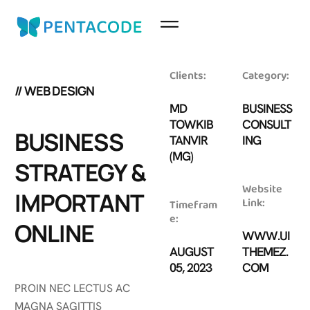
Clients:
Category:
// WEB DESIGN
MD
BUSINESS
TOWKIB
CONSULT
BUSINESS
TANVIR
ING
(MG)
STRATEGY &
Website
IMPORTANT
Link:
Timefram
e:
ONLINE
WWW.UI
AUGUST
THEMEZ.
05, 2023
COM
PROIN NEC LECTUS AC
MAGNA SAGITTIS