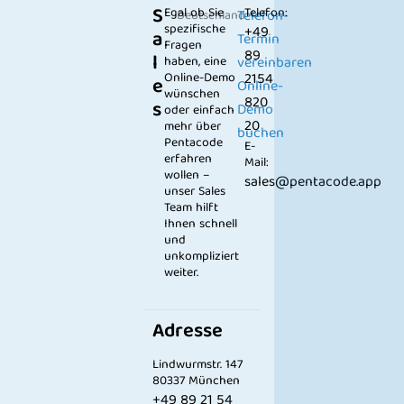
S
Egal ob Sie
Telefon:
Telefon-
Deutschland
spezifische
+49
a
Termin
Fragen
89
l
haben, eine
vereinbaren
Online-Demo
2154
e
Online-
wünschen
820
s
Demo
oder einfach
20
mehr über
buchen
Pentacode
E-
erfahren
Mail:
wollen –
sales@pentacode.app
unser Sales
Team hilft
Ihnen schnell
und
unkompliziert
weiter.
Adresse
Lindwurmstr. 147
80337 München
+49 89 21 54