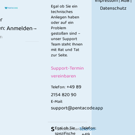
Impressum
AGB
|
|
Egal ob Sie ein
Datenschutz
technisches
Anliegen haben
r
oder auf ein
n:
Anmelden
Problem
gestoßen sind –
unser Support
Team steht Ihnen
mit Rat und Tat
zur Seite.
Support-Termin
vereinbaren
+49 89
Telefon:
2154 820 90
E-Mail:
support@pentacode.app
S
Egal ob Sie
Telefon:
Telefon-
Deutschland
spezifische
+49