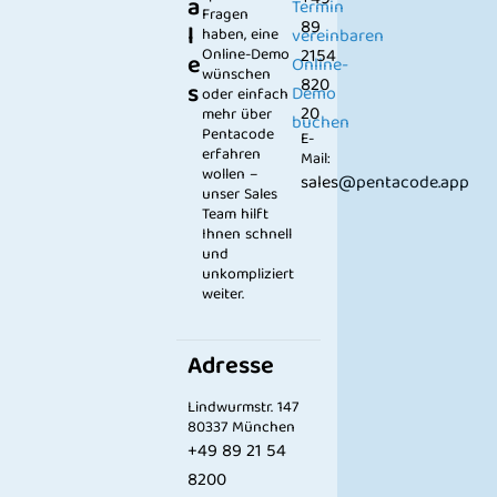
a
Termin
Fragen
89
l
haben, eine
vereinbaren
Online-Demo
2154
e
Online-
wünschen
820
s
Demo
oder einfach
20
mehr über
buchen
Pentacode
E-
erfahren
Mail:
wollen –
sales@pentacode.app
unser Sales
Team hilft
Ihnen schnell
und
unkompliziert
weiter.
Adresse
Lindwurmstr. 147
80337 München
+49 89 21 54
8200